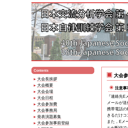
Contents
大会
大会長挨拶
大会概要
注意事
大会会場
『連絡先E
大会日程
メールが送
大会参加費
携帯電話の
大会事務局
きるだけコ
発表演題募集
また，Eメ
大会参加事前登録
ルが配信で