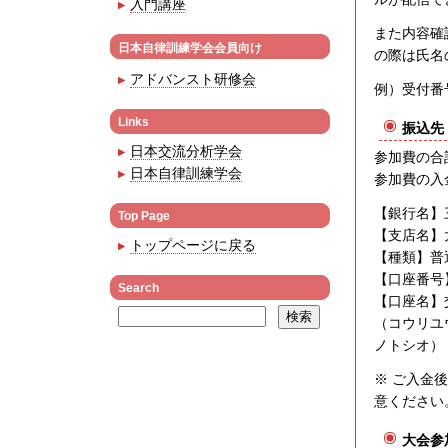
入門講座
また内容確
日本自律訓練学会会員向け
の際は氏名
アドバンスト研修会
例）受付番号
Links
振込先
日本交流分析学会
参加費の合
日本自律訓練学会
参加費の入
【銀行名】
Top Page
【支店名】
トップページに戻る
【種類】普
【口座番号
Search
【口座名】
（コウリユ
ノトシオ）
※ ご入金
意ください
大会参