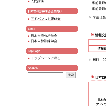
入門講座
事前登録者
事前登録
日本自律訓練学会会員向け
※ 学生は
アドバンスト研修会
Links
情報交
日本交流分析学会
日本自律訓練学会
情報
Top Page
トップページに戻る
※ 日時：201
Search
日本自
日本自
アドバ