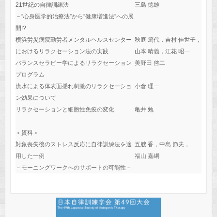
21世紀の自律訓練法
三島 徳雄
－”心身医学的治療法”から”健康増進法”への展
開!?
横浜労災病院勤労者メンタルヘルスセンター
秋庭 篤代，吉村 佳世子，
におけるリラクセーション法の実践
山本 晴義，江花 昭一
バランスセラピー学によるリラクセーション
美野田 啓二
プログラム
流水による体表面揺れ刺激のリラクセーショ
小倉 理一
ン効果について
リラクセーションと細胞性免疫の変化
亀井 勉
＜資料＞
対象喪失後のストレス反応に自律訓練法を適
五艘 香，中島 節夫，
用した一例
福山 嘉綱
－モーニングワークへのサポートの可能性－