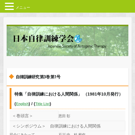
メニュー
自律訓練研究 第3巻 第1号
特集「自律訓練における人間関係」 （1981年10月発行）
(
) / (
)
English
Title List
＜巻頭言＞
恩田 彰
＜シンポジウム＞ 自律訓練における人間関係
司会にあたって
石川 中，桂 戴作