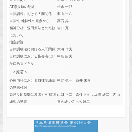
AT導入時の配慮
松永 一郎
自律訓練における人間関係
栗山 一八
自律性‐他律性の観点から
高石 昇
精神分析・森田療法との比較
岩井 寛
において
指定討論
自律訓練法における人間関係
大海 作夫
自律訓練における指導者はい
中島 節夫
かにあるべきか
＜原著＞
心療内科における自律訓練法
中野 弘一，筒井 末春
の効果検討
緊急反応制御に及ぼすAT標準
山口 正二，森住 宜司，坂野 雄二，内山
練習の効果
喜久雄，佐々木 雄二